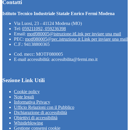
Contatti
Istituto Tecnico Industriale Statale Enrico Fermi Modena
Via Luosi, 23 - 41124 Modena (MO)
Tel:
059211092, 059236398
Email:
motf080005@istruzione.it
Link per inviare una mail
PEC:
motf080005@pec.istruzione.it
Link per inviare una mail
C.F.: 94138800365
Cod. mecc: MOTF080005
E-mail accessibilità: accessibilita@fermi.mo.it
Sezione Link Utili
Cookie policy
Note legali
Informativa Privacy
Ufficio Relazioni con il Pubblico
Dichiarazione di accessibilità
Obiettivi di accessibilità
Whistleblowing
Gestione consensi cookie