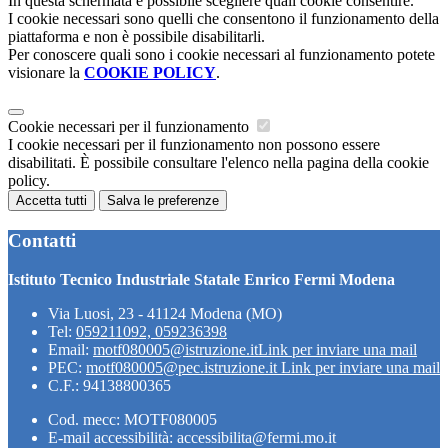
In questa schermata è possibile scegliere quali cookie consentire.
I cookie necessari sono quelli che consentono il funzionamento della
piattaforma e non è possibile disabilitarli.
Per conoscere quali sono i cookie necessari al funzionamento potete
visionare la
COOKIE POLICY
.
Cookie necessari per il funzionamento
I cookie necessari per il funzionamento non possono essere
disabilitati. È possibile consultare l'elenco nella pagina della cookie
policy.
Accetta tutti
Salva le preferenze
Contatti
Istituto Tecnico Industriale Statale Enrico Fermi Modena
Via Luosi, 23 - 41124 Modena (MO)
Tel:
059211092, 059236398
Email:
motf080005@istruzione.it
Link per inviare una mail
PEC:
motf080005@pec.istruzione.it
Link per inviare una mail
C.F.: 94138800365
Cod. mecc: MOTF080005
E-mail accessibilità: accessibilita@fermi.mo.it