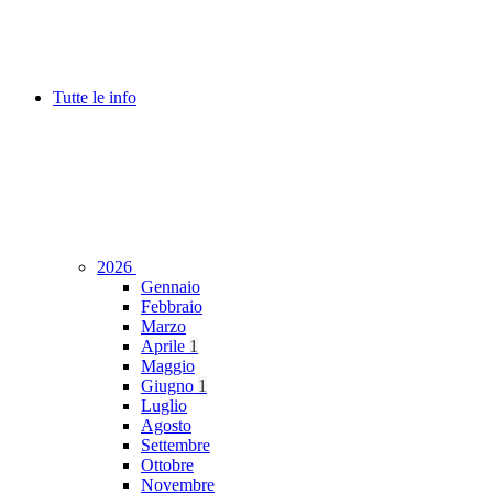
Tutte le info
2026
Gennaio
Febbraio
Marzo
Aprile
1
Maggio
Giugno
1
Luglio
Agosto
Settembre
Ottobre
Novembre