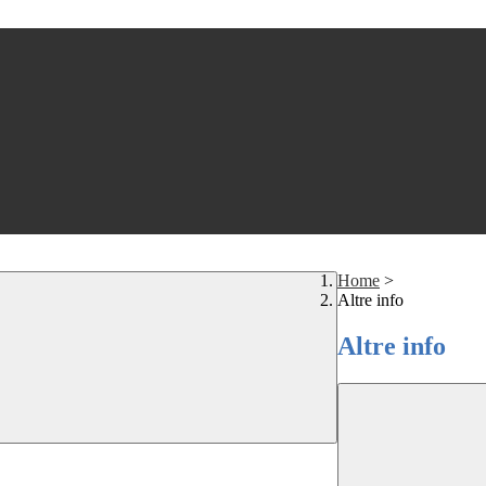
Home
>
Altre info
Altre info