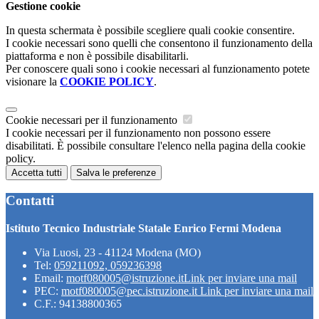
Gestione cookie
In questa schermata è possibile scegliere quali cookie consentire.
I cookie necessari sono quelli che consentono il funzionamento della
piattaforma e non è possibile disabilitarli.
Per conoscere quali sono i cookie necessari al funzionamento potete
visionare la
COOKIE POLICY
.
Cookie necessari per il funzionamento
I cookie necessari per il funzionamento non possono essere
disabilitati. È possibile consultare l'elenco nella pagina della cookie
policy.
Accetta tutti
Salva le preferenze
Contatti
Istituto Tecnico Industriale Statale Enrico Fermi Modena
Via Luosi, 23 - 41124 Modena (MO)
Tel:
059211092, 059236398
Email:
motf080005@istruzione.it
Link per inviare una mail
PEC:
motf080005@pec.istruzione.it
Link per inviare una mail
C.F.: 94138800365