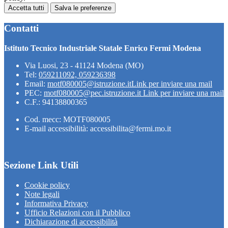
Accetta tutti
Salva le preferenze
Contatti
Istituto Tecnico Industriale Statale Enrico Fermi Modena
Via Luosi, 23 - 41124 Modena (MO)
Tel:
059211092, 059236398
Email:
motf080005@istruzione.it
Link per inviare una mail
PEC:
motf080005@pec.istruzione.it
Link per inviare una mail
C.F.: 94138800365
Cod. mecc: MOTF080005
E-mail accessibilità: accessibilita@fermi.mo.it
Sezione Link Utili
Cookie policy
Note legali
Informativa Privacy
Ufficio Relazioni con il Pubblico
Dichiarazione di accessibilità