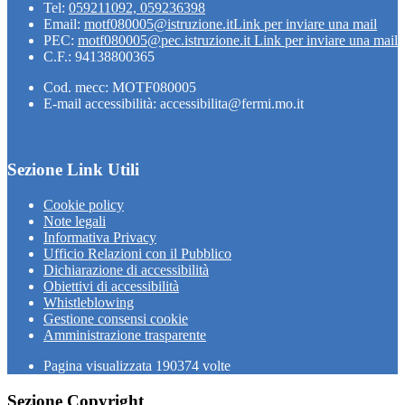
Tel:
059211092, 059236398
Email:
motf080005@istruzione.it
Link per inviare una mail
PEC:
motf080005@pec.istruzione.it
Link per inviare una mail
C.F.: 94138800365
Cod. mecc: MOTF080005
E-mail accessibilità: accessibilita@fermi.mo.it
Sezione Link Utili
Cookie policy
Note legali
Informativa Privacy
Ufficio Relazioni con il Pubblico
Dichiarazione di accessibilità
Obiettivi di accessibilità
Whistleblowing
Gestione consensi cookie
Amministrazione trasparente
Pagina visualizzata
190374
volte
Sezione Copyright