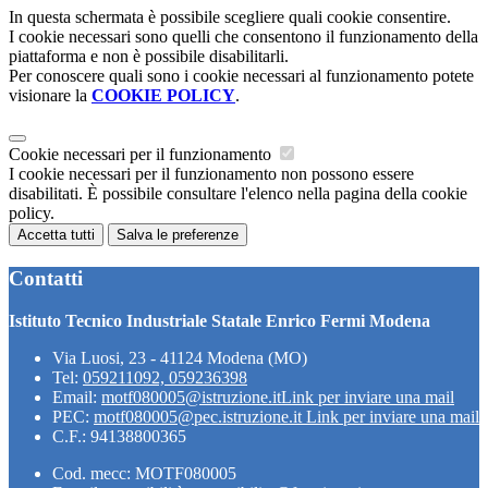
In questa schermata è possibile scegliere quali cookie consentire.
I cookie necessari sono quelli che consentono il funzionamento della
piattaforma e non è possibile disabilitarli.
Per conoscere quali sono i cookie necessari al funzionamento potete
visionare la
COOKIE POLICY
.
Cookie necessari per il funzionamento
I cookie necessari per il funzionamento non possono essere
disabilitati. È possibile consultare l'elenco nella pagina della cookie
policy.
Accetta tutti
Salva le preferenze
Contatti
Istituto Tecnico Industriale Statale Enrico Fermi Modena
Via Luosi, 23 - 41124 Modena (MO)
Tel:
059211092, 059236398
Email:
motf080005@istruzione.it
Link per inviare una mail
PEC:
motf080005@pec.istruzione.it
Link per inviare una mail
C.F.: 94138800365
Cod. mecc: MOTF080005