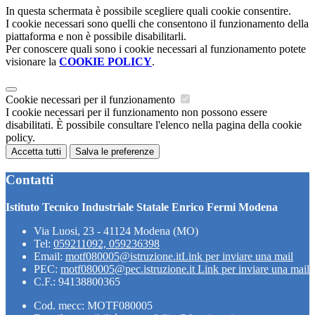
In questa schermata è possibile scegliere quali cookie consentire.
I cookie necessari sono quelli che consentono il funzionamento della
piattaforma e non è possibile disabilitarli.
Per conoscere quali sono i cookie necessari al funzionamento potete
visionare la
COOKIE POLICY
.
Cookie necessari per il funzionamento
I cookie necessari per il funzionamento non possono essere
disabilitati. È possibile consultare l'elenco nella pagina della cookie
policy.
Accetta tutti
Salva le preferenze
Contatti
Istituto Tecnico Industriale Statale Enrico Fermi Modena
Via Luosi, 23 - 41124 Modena (MO)
Tel:
059211092, 059236398
Email:
motf080005@istruzione.it
Link per inviare una mail
PEC:
motf080005@pec.istruzione.it
Link per inviare una mail
C.F.: 94138800365
Cod. mecc: MOTF080005