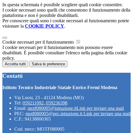
In questa schermata è possibile scegliere quali cookie consentire.
I cookie necessari sono quelli che consentono il funzionamento della
piattaforma e non è possibile disabilitarli.
Per conoscere quali sono i cookie necessari al funzionamento potete
visionare la
COOKIE POLICY
.
Cookie necessari per il funzionamento
I cookie necessari per il funzionamento non possono essere
disabilitati. È possibile consultare l'elenco nella pagina della cookie
policy.
Accetta tutti
Salva le preferenze
Contatti
Istituto Tecnico Industriale Statale Enrico Fermi Modena
Via Luosi, 23 - 41124 Modena (MO)
Tel:
059211092, 059236398
Email:
motf080005@istruzione.it
Link per inviare una mail
PEC:
motf080005@pec.istruzione.it
Link per inviare una mail
C.F.: 94138800365
Cod. mecc: MOTF080005