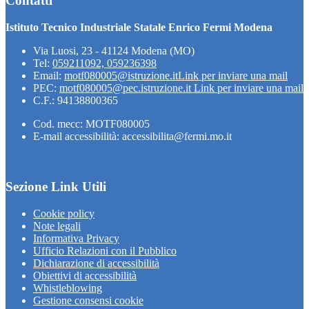
Contatti
Istituto Tecnico Industriale Statale Enrico Fermi Modena
Via Luosi, 23 - 41124 Modena (MO)
Tel:
059211092, 059236398
Email:
motf080005@istruzione.it
Link per inviare una mail
PEC:
motf080005@pec.istruzione.it
Link per inviare una mail
C.F.: 94138800365
Cod. mecc: MOTF080005
E-mail accessibilità: accessibilita@fermi.mo.it
Sezione Link Utili
Cookie policy
Note legali
Informativa Privacy
Ufficio Relazioni con il Pubblico
Dichiarazione di accessibilità
Obiettivi di accessibilità
Whistleblowing
Gestione consensi cookie