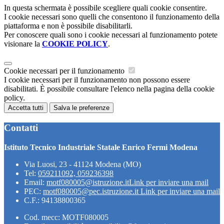
In questa schermata è possibile scegliere quali cookie consentire.
I cookie necessari sono quelli che consentono il funzionamento della
piattaforma e non è possibile disabilitarli.
Per conoscere quali sono i cookie necessari al funzionamento potete
visionare la
COOKIE POLICY
.
Cookie necessari per il funzionamento
I cookie necessari per il funzionamento non possono essere
disabilitati. È possibile consultare l'elenco nella pagina della cookie
policy.
Accetta tutti
Salva le preferenze
Contatti
Istituto Tecnico Industriale Statale Enrico Fermi Modena
Via Luosi, 23 - 41124 Modena (MO)
Tel:
059211092, 059236398
Email:
motf080005@istruzione.it
Link per inviare una mail
PEC:
motf080005@pec.istruzione.it
Link per inviare una mail
C.F.: 94138800365
Cod. mecc: MOTF080005