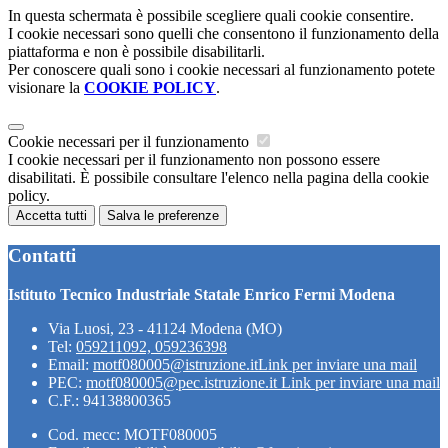
In questa schermata è possibile scegliere quali cookie consentire.
I cookie necessari sono quelli che consentono il funzionamento della
piattaforma e non è possibile disabilitarli.
Per conoscere quali sono i cookie necessari al funzionamento potete
visionare la
COOKIE POLICY
.
Cookie necessari per il funzionamento
I cookie necessari per il funzionamento non possono essere
disabilitati. È possibile consultare l'elenco nella pagina della cookie
policy.
Accetta tutti
Salva le preferenze
Contatti
Istituto Tecnico Industriale Statale Enrico Fermi Modena
Via Luosi, 23 - 41124 Modena (MO)
Tel:
059211092, 059236398
Email:
motf080005@istruzione.it
Link per inviare una mail
PEC:
motf080005@pec.istruzione.it
Link per inviare una mail
C.F.: 94138800365
Cod. mecc: MOTF080005