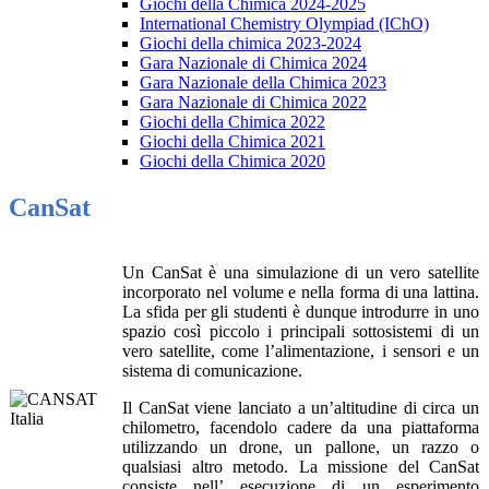
Giochi della Chimica 2024-2025
International Chemistry Olympiad (IChO)
Giochi della chimica 2023-2024
Gara Nazionale di Chimica 2024
Gara Nazionale della Chimica 2023
Gara Nazionale di Chimica 2022
Giochi della Chimica 2022
Giochi della Chimica 2021
Giochi della Chimica 2020
CanSat
Un CanSat è una simulazione di un vero satellite
incorporato nel volume e nella forma di una lattina.
La sfida per gli studenti è dunque introdurre in uno
spazio così piccolo i principali sottosistemi di un
vero satellite, come l’alimentazione, i sensori e un
sistema di comunicazione.
Il CanSat viene lanciato a un’altitudine di circa un
chilometro, facendolo cadere da una piattaforma
utilizzando un drone, un pallone, un razzo o
qualsiasi altro metodo. La missione del CanSat
consiste nell’ esecuzione di un esperimento