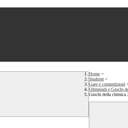
Home
>
Studenti
>
Gare e competizioni
Olimpiadi e Giochi d
Giochi della chimica