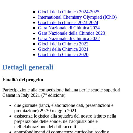
Giochi della Chimica 2024-2025
International Chemistry Olympiad (IChO)
Giochi della chimica 2023-2024
Gara Nazionale di Chimica 2024
Gara Nazionale della Chimica 2023
Gara Nazionale di Chimica 2022
Giochi della Chimica 2022
Giochi della Chimica 2021
Giochi della Chimica 2020
Dettagli generali
Finalità del progetto
Partecipazione alla competizione italiana per le scuole superiori
Cansat in Italy 2021 (7° edizione):
due giornate (lanci, elaborazione dati, presentazioni e
premiazione) 29-30 maggio 2021
assistenza logistica alla squadra del nostro istituto nella
preparazione delle sonde, nell’acquisizione e
nell’elaborazione dei dati raccolti.
approfondimenti di competenze curricolari (coding,