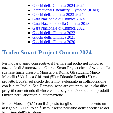
Giochi della Chimica 2024-2025
International Chemistry Olympiad (IChO)
Giochi della chimica 2023-2024
Gara Nazionale di Chimica 2024
Gara Nazionale della Chimica 2023
Gara Nazionale di Chimica 2022
Giochi della Chimica 2022
Giochi della Chimica 2021
Giochi della Chimica 2020
Trofeo Smart Project Omron 2024
Per il quarto anno consecutivo il Fermi è sul podio nel concorso
nazionale di Automazione Omron Smart Project che si è svolto nella
sua fase finale presso il Ministero a Roma. Gli studenti Marco
Morselli (5A), Luca Ghiaroni (5I) e Edoardo Borelli (5I) con il
progetto EcoPal sul riciclo del legno, sviluppato in collaborazione
con la ditta Imal di San Damaso, sono arrivati primi nella classifica
progetti consentendo di vincere un assegno di 5000 euro in prodotti
Omron per i laboratori di automazione.
Marco Morselli (5A) con il 2° posto tra gli studenti ha ricevuto un
assegno di 500 euro ed è stato inserito nell’albo delle eccellenze del
Ministero dell’Istruzione.