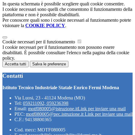
In questa schermata è possibile scegliere quali cookie consentire.
I cookie necessari sono quelli che consentono il funzionamento della
piattaforma e non è possibile disabilitarli.
Per conoscere quali sono i cookie necessari al funzionamento potete
visionare la
COOKIE POLICY
.
Cookie necessari per il funzionamento
I cookie necessari per il funzionamento non possono essere
disabilitati. È possibile consultare l'elenco nella pagina della cookie
policy.
Accetta tutti
Salva le preferenze
Contatti
Istituto Tecnico Industriale Statale Enrico Fermi Modena
Via Luosi, 23 - 41124 Modena (MO)
Tel:
059211092, 059236398
Email:
motf080005@istruzione.it
Link per inviare una mail
PEC:
motf080005@pec.istruzione.it
Link per inviare una mail
C.F.: 94138800365
Cod. mecc: MOTF080005