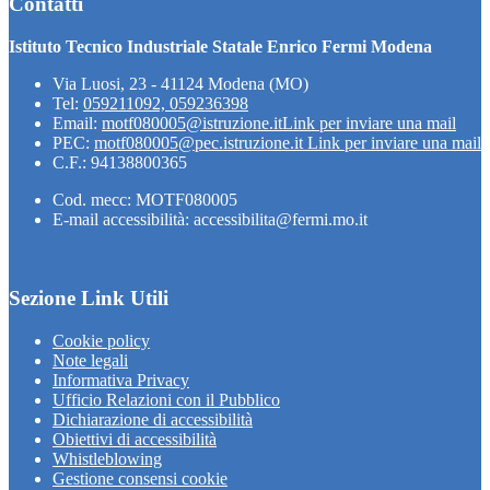
Contatti
Istituto Tecnico Industriale Statale Enrico Fermi Modena
Via Luosi, 23 - 41124 Modena (MO)
Tel:
059211092, 059236398
Email:
motf080005@istruzione.it
Link per inviare una mail
PEC:
motf080005@pec.istruzione.it
Link per inviare una mail
C.F.: 94138800365
Cod. mecc: MOTF080005
E-mail accessibilità: accessibilita@fermi.mo.it
Sezione Link Utili
Cookie policy
Note legali
Informativa Privacy
Ufficio Relazioni con il Pubblico
Dichiarazione di accessibilità
Obiettivi di accessibilità
Whistleblowing
Gestione consensi cookie