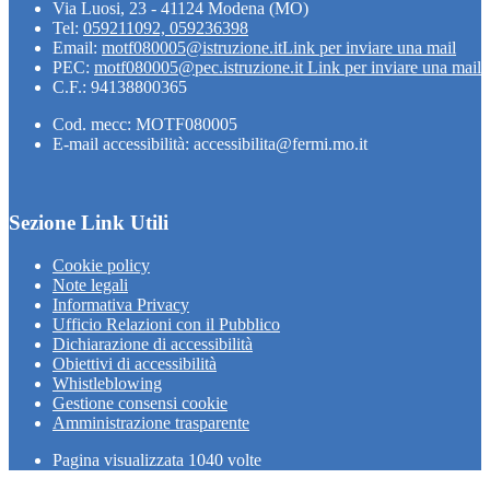
Via Luosi, 23 - 41124 Modena (MO)
Tel:
059211092, 059236398
Email:
motf080005@istruzione.it
Link per inviare una mail
PEC:
motf080005@pec.istruzione.it
Link per inviare una mail
C.F.: 94138800365
Cod. mecc: MOTF080005
E-mail accessibilità: accessibilita@fermi.mo.it
Sezione Link Utili
Cookie policy
Note legali
Informativa Privacy
Ufficio Relazioni con il Pubblico
Dichiarazione di accessibilità
Obiettivi di accessibilità
Whistleblowing
Gestione consensi cookie
Amministrazione trasparente
Pagina visualizzata
1040
volte