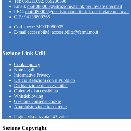
Tel:
059211092, 059236398
Email:
motf080005@istruzione.it
Link per inviare una mail
PEC:
motf080005@pec.istruzione.it
Link per inviare una mail
C.F.: 94138800365
Cod. mecc: MOTF080005
E-mail accessibilità: accessibilita@fermi.mo.it
Sezione Link Utili
Cookie policy
Note legali
Informativa Privacy
Ufficio Relazioni con il Pubblico
Dichiarazione di accessibilità
Obiettivi di accessibilità
Whistleblowing
Gestione consensi cookie
Amministrazione trasparente
Pagina visualizzata
543
volte
Sezione Copyright