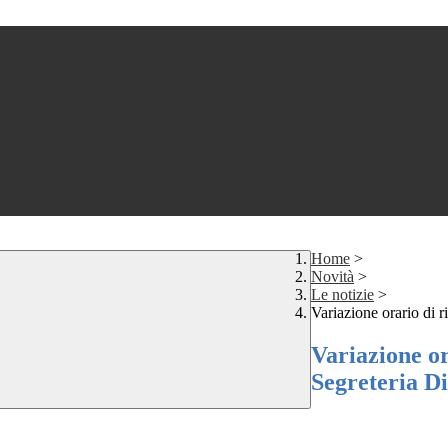
Home
>
Novità
>
Le notizie
>
Variazione orario di r
Variazione or
Segreteria Di