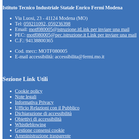
Istituto Tecnico Industriale Statale Enrico Fermi Modena
Via Luosi, 23 - 41124 Modena (MO)
Tel:
059211092, 059236398
Email:
motf080005@istruzione.it
Link per inviare una mail
PEC:
motf080005@pec.istruzione.it
Link per inviare una mail
C.F.: 94138800365
Cod. mecc: MOTF080005
E-mail accessibilità: accessibilita@fermi.mo.it
Sezione Link Utili
Cookie policy
Note legali
Informativa Privacy
Ufficio Relazioni con il Pubblico
Dichiarazione di accessibilità
Obiettivi di accessibilità
Whistleblowing
Gestione consensi cookie
Amministrazione trasparente