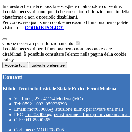
In questa schermata è possibile scegliere quali cookie consentire.
I cookie necessari sono quelli che consentono il funzionamento della
piattaforma e non è possibile disabilitarli.
Per conoscere quali sono i cookie necessari al funzionamento potete
visionare la
COOKIE POLICY
.
Cookie necessari per il funzionamento
I cookie necessari per il funzionamento non possono essere
disabilitati. È possibile consultare l'elenco nella pagina della cookie
policy.
Accetta tutti
Salva le preferenze
Contatti
Istituto Tecnico Industriale Statale Enrico Fermi Modena
Via Luosi, 23 - 41124 Modena (MO)
Tel:
059211092, 059236398
Email:
motf080005@istruzione.it
Link per inviare una mail
PEC:
motf080005@pec.istruzione.it
Link per inviare una mail
C.F.: 94138800365
Cod. mecc: MOTF080005