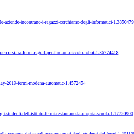
le-aziende-
incontrano-i-ragazzi-
cerchiamo-degli-informatici-1.
3850479
ercorsi-tra-
fermi-e-graf-per-fare-un-
piccolo-robot-1.36774418
day-2019-fermi-
modena-automatic-1.4572454
li-studenti-
dell-istituto-fermi-
restaurano-la-propria-scuola-
1.17720900
lla-scoperta-
dei-
canali
-accompagnati-dagli-
studenti-del-fermi-1.3011