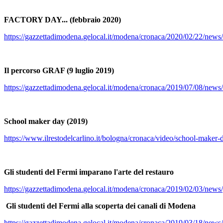
FACTORY DAY... (febbraio 2020)
https://gazzettadimodena.
gelocal.it/modena/cronaca/
2020/02/22/news/
Il percorso GRAF (9 luglio 2019)
https://gazzettadimodena.
gelocal.it/modena/cronaca/
2019/07/08/news/p
School maker day (2019)
https://www.ilrestodelcarlino.
it/bologna/cronaca/video/
school-maker-
Gli studenti del Fermi imparano l'arte del restauro
https://gazzettadimodena.
gelocal.it/modena/cronaca/
2019/02/03/news/g
Gli studenti del Fermi alla scoperta dei canali di Modena
https://gazzettadimodena.
gelocal.it/modena/cronaca/
2019/03/18/news/a