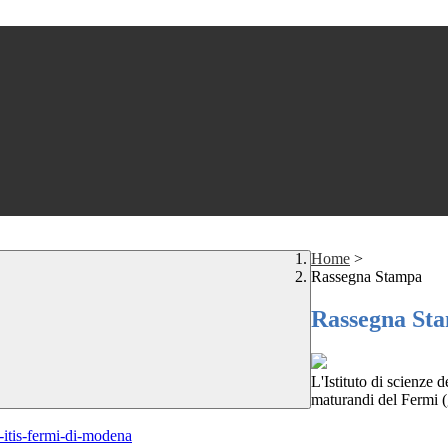
Home
>
Rassegna Stampa
Rassegna St
L'Istituto di scienze 
maturandi del Fermi 
l-itis-fermi-di-modena