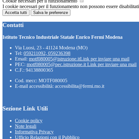
Cookie necessari per il funzionamento
I cookie necessari per il funzionamento non possono essere disabilitati.
Accetta tutti
Salva le preferenze
Contatti
Istituto Tecnico Industriale Statale Enrico Fermi Modena
Via Luosi, 23 - 41124 Modena (MO)
Tel:
059211092, 059236398
Email:
motf080005@istruzione.it
Link per inviare una mail
PEC:
motf080005@pec.istruzione.it
Link per inviare una mail
C.F.: 94138800365
Cod. mecc: MOTF080005
E-mail accessibilità: accessibilita@fermi.mo.it
Sezione Link Utili
Cookie policy
Note legali
Informativa Privacy
Ufficio Relazioni con il Pubblico