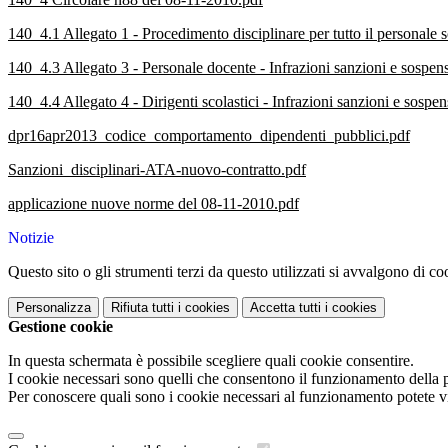
140_4.1 Allegato 1 - Procedimento disciplinare per tutto il personale s
140_4.3 Allegato 3 - Personale docente - Infrazioni sanzioni e sospen
140_4.4 Allegato 4 - Dirigenti scolastici - Infrazioni sanzioni e sospe
dpr16apr2013_codice_comportamento_dipendenti_pubblici.pdf
Sanzioni_disciplinari-ATA-nuovo-contratto.pdf
applicazione nuove norme del 08-11-2010.pdf
Notizie
Questo sito o gli strumenti terzi da questo utilizzati si avvalgono di coo
Personalizza
Rifiuta tutti
i cookies
Accetta tutti
i cookies
Gestione cookie
In questa schermata è possibile scegliere quali cookie consentire.
I cookie necessari sono quelli che consentono il funzionamento della pi
Per conoscere quali sono i cookie necessari al funzionamento potete v