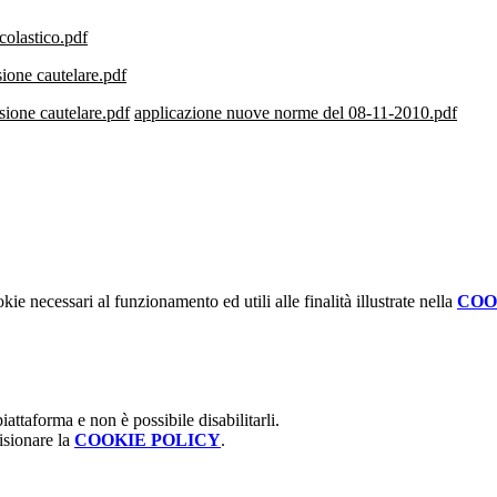
colastico.pdf
sione cautelare.pdf
nsione cautelare.pdf
applicazione nuove norme del 08-11-2010.pdf
kie necessari al funzionamento ed utili alle finalità illustrate nella
COO
attaforma e non è possibile disabilitarli.
isionare la
COOKIE POLICY
.