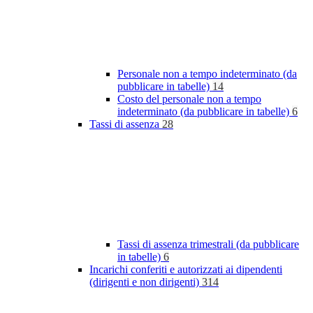
Personale non a tempo indeterminato (da
pubblicare in tabelle)
14
Costo del personale non a tempo
indeterminato (da pubblicare in tabelle)
6
Tassi di assenza
28
Tassi di assenza trimestrali (da pubblicare
in tabelle)
6
Incarichi conferiti e autorizzati ai dipendenti
(dirigenti e non dirigenti)
314