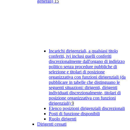
generali)
15
Incarichi dirigenziali, a qualsiasi titolo
conferiti, ivi inclusi quelli conferiti
discrezionalmente dall'organo di indirizzo
politico senza procedure pubbliche di
selezione e titolari di posizione
organizzativa con funzioni dirigenziali (da
pubblicare in tabelle che distinguano le
seguenti situazioni: dirigenti, dirigenti
individuati discrezionalmente, titolari di
posizione organizzativa con funzioni
dirigenziali)
9
Elenco posizioni dirigenziali discrezionali
Posti di funzione disponibili
Ruolo dirigenti
Dirigenti cessati