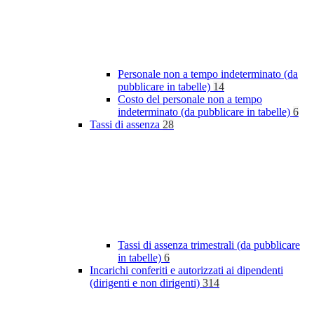
Personale non a tempo indeterminato (da
pubblicare in tabelle)
14
Costo del personale non a tempo
indeterminato (da pubblicare in tabelle)
6
Tassi di assenza
28
Tassi di assenza trimestrali (da pubblicare
in tabelle)
6
Incarichi conferiti e autorizzati ai dipendenti
(dirigenti e non dirigenti)
314