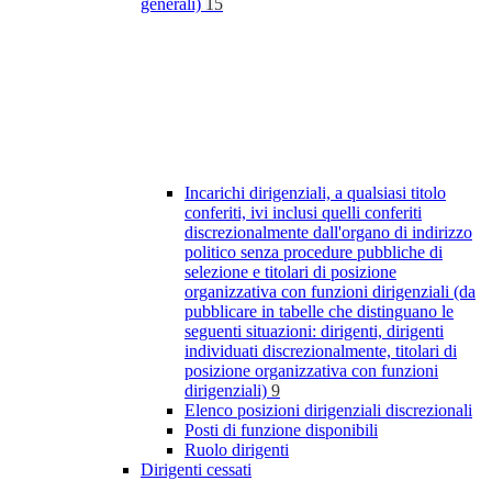
generali)
15
Incarichi dirigenziali, a qualsiasi titolo
conferiti, ivi inclusi quelli conferiti
discrezionalmente dall'organo di indirizzo
politico senza procedure pubbliche di
selezione e titolari di posizione
organizzativa con funzioni dirigenziali (da
pubblicare in tabelle che distinguano le
seguenti situazioni: dirigenti, dirigenti
individuati discrezionalmente, titolari di
posizione organizzativa con funzioni
dirigenziali)
9
Elenco posizioni dirigenziali discrezionali
Posti di funzione disponibili
Ruolo dirigenti
Dirigenti cessati