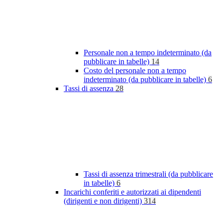
Personale non a tempo indeterminato (da
pubblicare in tabelle)
14
Costo del personale non a tempo
indeterminato (da pubblicare in tabelle)
6
Tassi di assenza
28
Tassi di assenza trimestrali (da pubblicare
in tabelle)
6
Incarichi conferiti e autorizzati ai dipendenti
(dirigenti e non dirigenti)
314