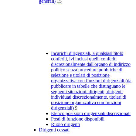
generali)
15
Incarichi dirigenziali, a qualsiasi titolo
conferiti, ivi inclusi quelli conferiti
discrezionalmente dall'organo di indirizzo
politico senza procedure pubbliche di
selezione e titolari di posizione
organizzativa con funzioni dirigenziali (da
pubblicare in tabelle che distinguano le
seguenti situazioni: dirigenti, dirigenti
individuati discrezionalmente, titolari di
posizione organizzativa con funzioni
dirigenziali)
9
Elenco posizioni dirigenziali discrezionali
Posti di funzione disponibili
Ruolo dirigenti
Dirigenti cessati