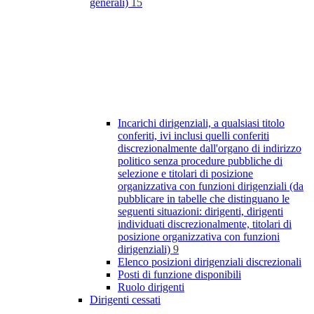
generali)
15
Incarichi dirigenziali, a qualsiasi titolo
conferiti, ivi inclusi quelli conferiti
discrezionalmente dall'organo di indirizzo
politico senza procedure pubbliche di
selezione e titolari di posizione
organizzativa con funzioni dirigenziali (da
pubblicare in tabelle che distinguano le
seguenti situazioni: dirigenti, dirigenti
individuati discrezionalmente, titolari di
posizione organizzativa con funzioni
dirigenziali)
9
Elenco posizioni dirigenziali discrezionali
Posti di funzione disponibili
Ruolo dirigenti
Dirigenti cessati