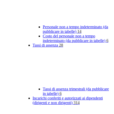
Personale non a tempo indeterminato (da
pubblicare in tabelle)
14
Costo del personale non a tempo
indeterminato (da pubblicare in tabelle)
6
Tassi di assenza
28
Tassi di assenza trimestrali (da pubblicare
in tabelle)
6
Incarichi conferiti e autorizzati ai dipendenti
(dirigenti e non dirigenti)
314