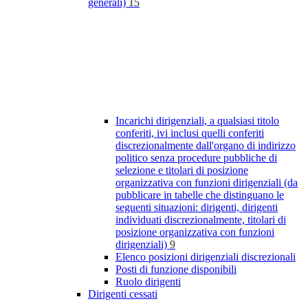
generali)
15
Incarichi dirigenziali, a qualsiasi titolo
conferiti, ivi inclusi quelli conferiti
discrezionalmente dall'organo di indirizzo
politico senza procedure pubbliche di
selezione e titolari di posizione
organizzativa con funzioni dirigenziali (da
pubblicare in tabelle che distinguano le
seguenti situazioni: dirigenti, dirigenti
individuati discrezionalmente, titolari di
posizione organizzativa con funzioni
dirigenziali)
9
Elenco posizioni dirigenziali discrezionali
Posti di funzione disponibili
Ruolo dirigenti
Dirigenti cessati