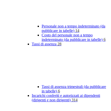
Personale non a tempo indeterminato (da
pubblicare in tabelle)
14
Costo del personale non a tempo
indeterminato (da pubblicare in tabelle)
6
Tassi di assenza
28
Tassi di assenza trimestrali (da pubblicare
in tabelle)
6
Incarichi conferiti e autorizzati ai dipendenti
(dirigenti e non dirigenti)
314