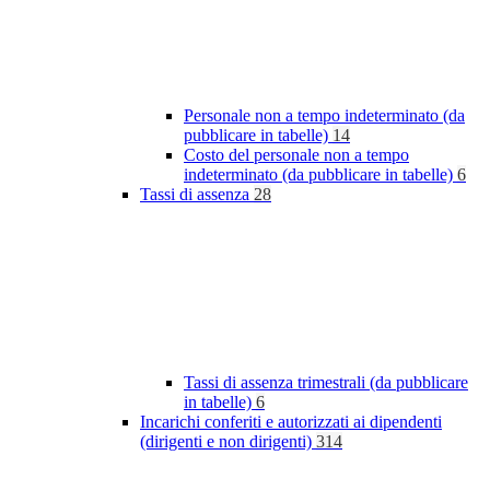
Personale non a tempo indeterminato (da
pubblicare in tabelle)
14
Costo del personale non a tempo
indeterminato (da pubblicare in tabelle)
6
Tassi di assenza
28
Tassi di assenza trimestrali (da pubblicare
in tabelle)
6
Incarichi conferiti e autorizzati ai dipendenti
(dirigenti e non dirigenti)
314