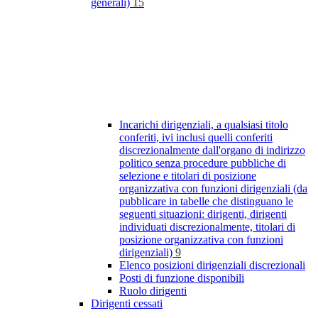
generali)
15
Incarichi dirigenziali, a qualsiasi titolo
conferiti, ivi inclusi quelli conferiti
discrezionalmente dall'organo di indirizzo
politico senza procedure pubbliche di
selezione e titolari di posizione
organizzativa con funzioni dirigenziali (da
pubblicare in tabelle che distinguano le
seguenti situazioni: dirigenti, dirigenti
individuati discrezionalmente, titolari di
posizione organizzativa con funzioni
dirigenziali)
9
Elenco posizioni dirigenziali discrezionali
Posti di funzione disponibili
Ruolo dirigenti
Dirigenti cessati