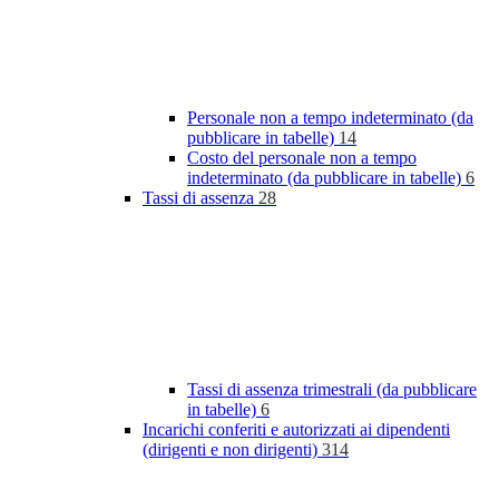
Personale non a tempo indeterminato (da
pubblicare in tabelle)
14
Costo del personale non a tempo
indeterminato (da pubblicare in tabelle)
6
Tassi di assenza
28
Tassi di assenza trimestrali (da pubblicare
in tabelle)
6
Incarichi conferiti e autorizzati ai dipendenti
(dirigenti e non dirigenti)
314