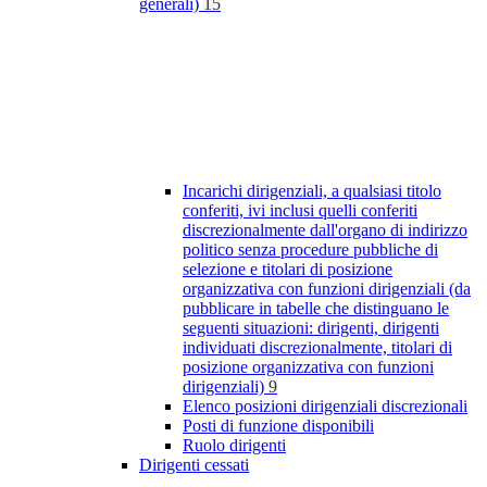
generali)
15
Incarichi dirigenziali, a qualsiasi titolo
conferiti, ivi inclusi quelli conferiti
discrezionalmente dall'organo di indirizzo
politico senza procedure pubbliche di
selezione e titolari di posizione
organizzativa con funzioni dirigenziali (da
pubblicare in tabelle che distinguano le
seguenti situazioni: dirigenti, dirigenti
individuati discrezionalmente, titolari di
posizione organizzativa con funzioni
dirigenziali)
9
Elenco posizioni dirigenziali discrezionali
Posti di funzione disponibili
Ruolo dirigenti
Dirigenti cessati