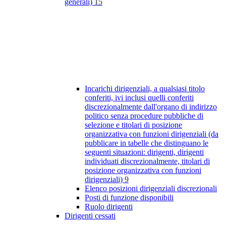
generali)
15
Incarichi dirigenziali, a qualsiasi titolo
conferiti, ivi inclusi quelli conferiti
discrezionalmente dall'organo di indirizzo
politico senza procedure pubbliche di
selezione e titolari di posizione
organizzativa con funzioni dirigenziali (da
pubblicare in tabelle che distinguano le
seguenti situazioni: dirigenti, dirigenti
individuati discrezionalmente, titolari di
posizione organizzativa con funzioni
dirigenziali)
9
Elenco posizioni dirigenziali discrezionali
Posti di funzione disponibili
Ruolo dirigenti
Dirigenti cessati