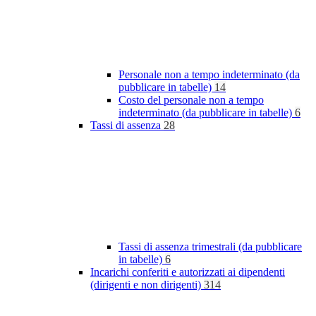
Personale non a tempo indeterminato (da
pubblicare in tabelle)
14
Costo del personale non a tempo
indeterminato (da pubblicare in tabelle)
6
Tassi di assenza
28
Tassi di assenza trimestrali (da pubblicare
in tabelle)
6
Incarichi conferiti e autorizzati ai dipendenti
(dirigenti e non dirigenti)
314