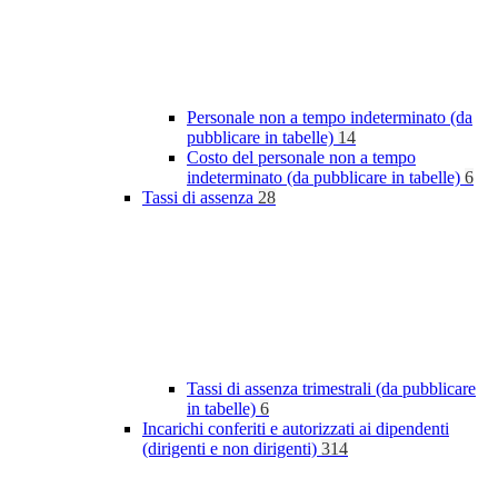
Personale non a tempo indeterminato (da
pubblicare in tabelle)
14
Costo del personale non a tempo
indeterminato (da pubblicare in tabelle)
6
Tassi di assenza
28
Tassi di assenza trimestrali (da pubblicare
in tabelle)
6
Incarichi conferiti e autorizzati ai dipendenti
(dirigenti e non dirigenti)
314