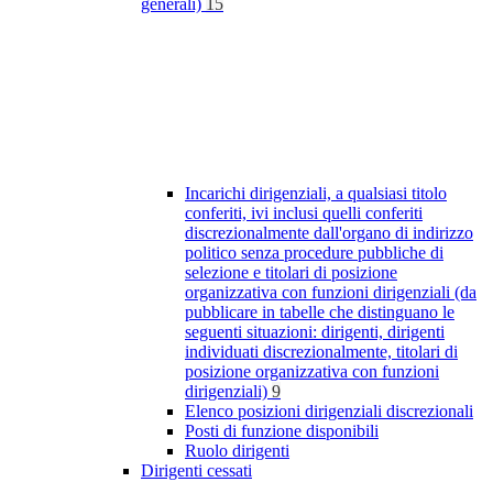
generali)
15
Incarichi dirigenziali, a qualsiasi titolo
conferiti, ivi inclusi quelli conferiti
discrezionalmente dall'organo di indirizzo
politico senza procedure pubbliche di
selezione e titolari di posizione
organizzativa con funzioni dirigenziali (da
pubblicare in tabelle che distinguano le
seguenti situazioni: dirigenti, dirigenti
individuati discrezionalmente, titolari di
posizione organizzativa con funzioni
dirigenziali)
9
Elenco posizioni dirigenziali discrezionali
Posti di funzione disponibili
Ruolo dirigenti
Dirigenti cessati