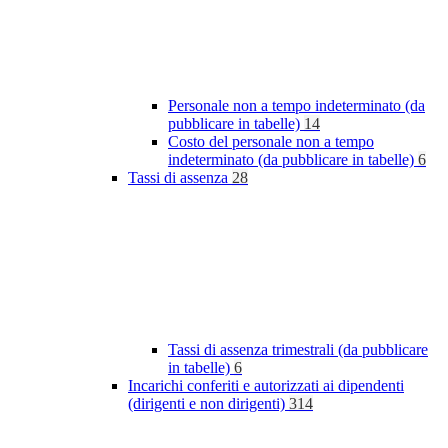
Personale non a tempo indeterminato (da
pubblicare in tabelle)
14
Costo del personale non a tempo
indeterminato (da pubblicare in tabelle)
6
Tassi di assenza
28
Tassi di assenza trimestrali (da pubblicare
in tabelle)
6
Incarichi conferiti e autorizzati ai dipendenti
(dirigenti e non dirigenti)
314