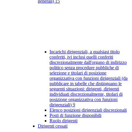
generali)
15
Incarichi dirigenziali, a qualsiasi titolo
conferiti, ivi inclusi quelli conferiti
discrezionalmente dall'organo di indirizzo
politico senza procedure pubbliche di
selezione e titolari di posizione
organizzativa con funzioni dirigenziali (da
pubblicare in tabelle che distinguano le
seguenti situazioni: dirigenti, dirigenti
individuati discrezionalmente, titolari di
posizione organizzativa con funzioni
dirigenziali)
9
Elenco posizioni dirigenziali discrezionali
Posti di funzione disponibili
Ruolo dirigenti
Dirigenti cessati