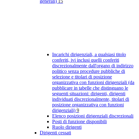
generali)
15
Incarichi dirigenziali, a qualsiasi titolo
conferiti, ivi inclusi quelli conferiti
discrezionalmente dall'organo di indirizzo
politico senza procedure pubbliche di
selezione e titolari di posizione
organizzativa con funzioni dirigenziali (da
pubblicare in tabelle che distinguano le
seguenti situazioni: dirigenti, dirigenti
individuati discrezionalmente, titolari di
posizione organizzativa con funzioni
dirigenziali)
9
Elenco posizioni dirigenziali discrezionali
Posti di funzione disponibili
Ruolo dirigenti
Dirigenti cessati