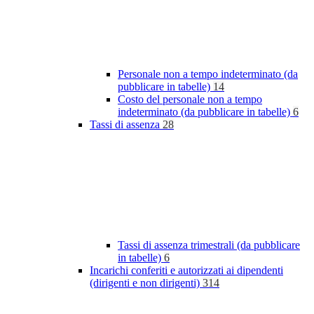
Personale non a tempo indeterminato (da
pubblicare in tabelle)
14
Costo del personale non a tempo
indeterminato (da pubblicare in tabelle)
6
Tassi di assenza
28
Tassi di assenza trimestrali (da pubblicare
in tabelle)
6
Incarichi conferiti e autorizzati ai dipendenti
(dirigenti e non dirigenti)
314