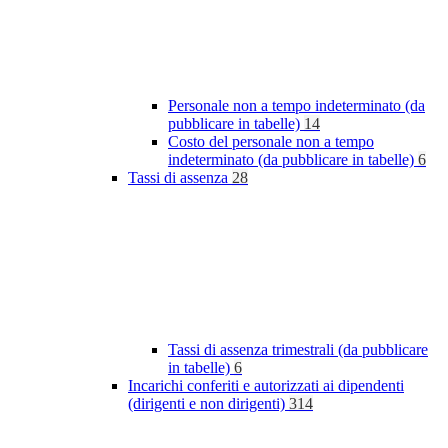
Personale non a tempo indeterminato (da
pubblicare in tabelle)
14
Costo del personale non a tempo
indeterminato (da pubblicare in tabelle)
6
Tassi di assenza
28
Tassi di assenza trimestrali (da pubblicare
in tabelle)
6
Incarichi conferiti e autorizzati ai dipendenti
(dirigenti e non dirigenti)
314