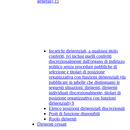
generali)
15
Incarichi dirigenziali, a qualsiasi titolo
conferiti, ivi inclusi quelli conferiti
discrezionalmente dall'organo di indirizzo
politico senza procedure pubbliche di
selezione e titolari di posizione
organizzativa con funzioni dirigenziali (da
pubblicare in tabelle che distinguano le
seguenti situazioni: dirigenti, dirigenti
individuati discrezionalmente, titolari di
posizione organizzativa con funzioni
dirigenziali)
9
Elenco posizioni dirigenziali discrezionali
Posti di funzione disponibili
Ruolo dirigenti
Dirigenti cessati