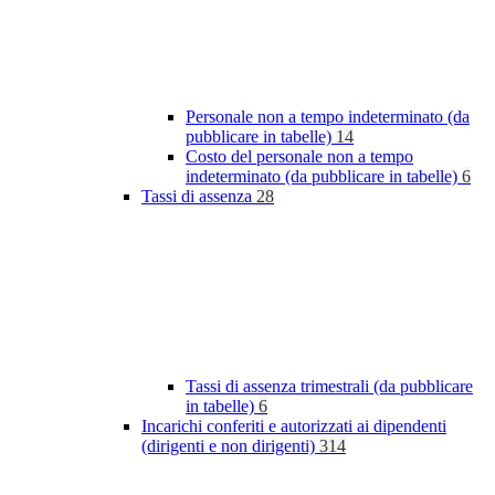
Personale non a tempo indeterminato (da
pubblicare in tabelle)
14
Costo del personale non a tempo
indeterminato (da pubblicare in tabelle)
6
Tassi di assenza
28
Tassi di assenza trimestrali (da pubblicare
in tabelle)
6
Incarichi conferiti e autorizzati ai dipendenti
(dirigenti e non dirigenti)
314