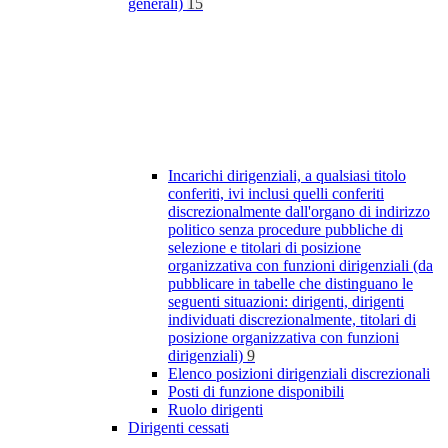
generali)
15
Incarichi dirigenziali, a qualsiasi titolo
conferiti, ivi inclusi quelli conferiti
discrezionalmente dall'organo di indirizzo
politico senza procedure pubbliche di
selezione e titolari di posizione
organizzativa con funzioni dirigenziali (da
pubblicare in tabelle che distinguano le
seguenti situazioni: dirigenti, dirigenti
individuati discrezionalmente, titolari di
posizione organizzativa con funzioni
dirigenziali)
9
Elenco posizioni dirigenziali discrezionali
Posti di funzione disponibili
Ruolo dirigenti
Dirigenti cessati