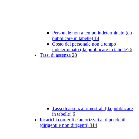
Personale non a tempo indeterminato (da
pubblicare in tabelle)
14
Costo del personale non a tempo
indeterminato (da pubblicare in tabelle)
6
Tassi di assenza
28
Tassi di assenza trimestrali (da pubblicare
in tabelle)
6
Incarichi conferiti e autorizzati ai dipendenti
(dirigenti e non dirigenti)
314