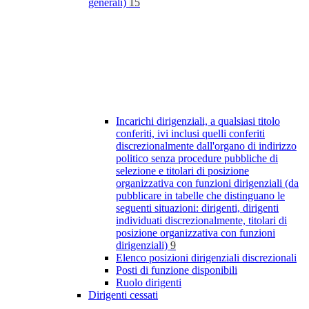
generali)
15
Incarichi dirigenziali, a qualsiasi titolo
conferiti, ivi inclusi quelli conferiti
discrezionalmente dall'organo di indirizzo
politico senza procedure pubbliche di
selezione e titolari di posizione
organizzativa con funzioni dirigenziali (da
pubblicare in tabelle che distinguano le
seguenti situazioni: dirigenti, dirigenti
individuati discrezionalmente, titolari di
posizione organizzativa con funzioni
dirigenziali)
9
Elenco posizioni dirigenziali discrezionali
Posti di funzione disponibili
Ruolo dirigenti
Dirigenti cessati