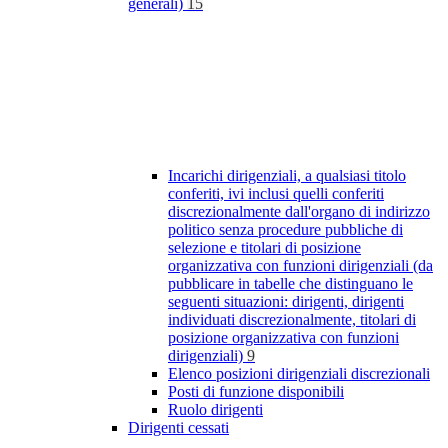
generali)
15
Incarichi dirigenziali, a qualsiasi titolo
conferiti, ivi inclusi quelli conferiti
discrezionalmente dall'organo di indirizzo
politico senza procedure pubbliche di
selezione e titolari di posizione
organizzativa con funzioni dirigenziali (da
pubblicare in tabelle che distinguano le
seguenti situazioni: dirigenti, dirigenti
individuati discrezionalmente, titolari di
posizione organizzativa con funzioni
dirigenziali)
9
Elenco posizioni dirigenziali discrezionali
Posti di funzione disponibili
Ruolo dirigenti
Dirigenti cessati