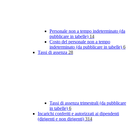
Personale non a tempo indeterminato (da
pubblicare in tabelle)
14
Costo del personale non a tempo
indeterminato (da pubblicare in tabelle)
6
Tassi di assenza
28
Tassi di assenza trimestrali (da pubblicare
in tabelle)
6
Incarichi conferiti e autorizzati ai dipendenti
(dirigenti e non dirigenti)
314