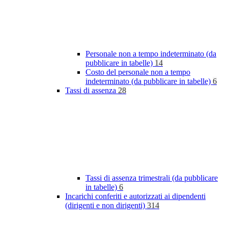
Personale non a tempo indeterminato (da
pubblicare in tabelle)
14
Costo del personale non a tempo
indeterminato (da pubblicare in tabelle)
6
Tassi di assenza
28
Tassi di assenza trimestrali (da pubblicare
in tabelle)
6
Incarichi conferiti e autorizzati ai dipendenti
(dirigenti e non dirigenti)
314