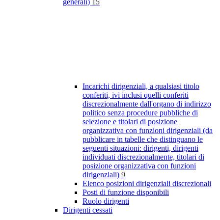
generali)
15
Incarichi dirigenziali, a qualsiasi titolo
conferiti, ivi inclusi quelli conferiti
discrezionalmente dall'organo di indirizzo
politico senza procedure pubbliche di
selezione e titolari di posizione
organizzativa con funzioni dirigenziali (da
pubblicare in tabelle che distinguano le
seguenti situazioni: dirigenti, dirigenti
individuati discrezionalmente, titolari di
posizione organizzativa con funzioni
dirigenziali)
9
Elenco posizioni dirigenziali discrezionali
Posti di funzione disponibili
Ruolo dirigenti
Dirigenti cessati