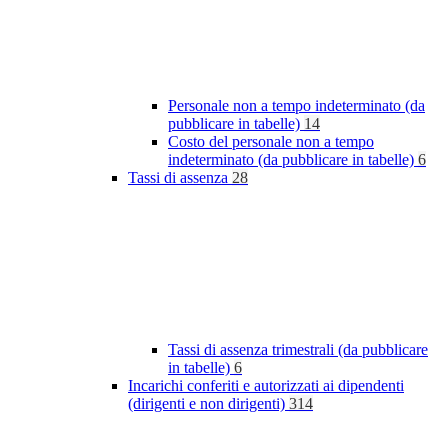
Personale non a tempo indeterminato (da
pubblicare in tabelle)
14
Costo del personale non a tempo
indeterminato (da pubblicare in tabelle)
6
Tassi di assenza
28
Tassi di assenza trimestrali (da pubblicare
in tabelle)
6
Incarichi conferiti e autorizzati ai dipendenti
(dirigenti e non dirigenti)
314