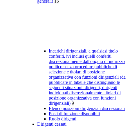
generali)
15
Incarichi dirigenziali, a qualsiasi titolo
conferiti, ivi inclusi quelli conferiti
discrezionalmente dall'organo di indirizzo
politico senza procedure pubbliche di
selezione e titolari di posizione
organizzativa con funzioni dirigenziali (da
pubblicare in tabelle che distinguano le
seguenti situazioni: dirigenti, dirigenti
individuati discrezionalmente, titolari di
posizione organizzativa con funzioni
dirigenziali)
9
Elenco posizioni dirigenziali discrezionali
Posti di funzione disponibili
Ruolo dirigenti
Dirigenti cessati