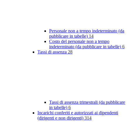
Personale non a tempo indeterminato (da
pubblicare in tabelle)
14
Costo del personale non a tempo
indeterminato (da pubblicare in tabelle)
6
Tassi di assenza
28
Tassi di assenza trimestrali (da pubblicare
in tabelle)
6
Incarichi conferiti e autorizzati ai dipendenti
(dirigenti e non dirigenti)
314