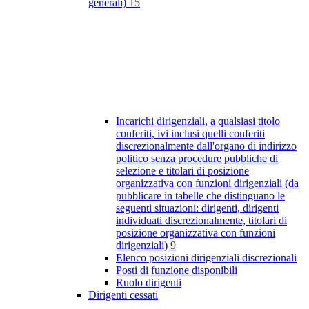
generali)
15
Incarichi dirigenziali, a qualsiasi titolo
conferiti, ivi inclusi quelli conferiti
discrezionalmente dall'organo di indirizzo
politico senza procedure pubbliche di
selezione e titolari di posizione
organizzativa con funzioni dirigenziali (da
pubblicare in tabelle che distinguano le
seguenti situazioni: dirigenti, dirigenti
individuati discrezionalmente, titolari di
posizione organizzativa con funzioni
dirigenziali)
9
Elenco posizioni dirigenziali discrezionali
Posti di funzione disponibili
Ruolo dirigenti
Dirigenti cessati