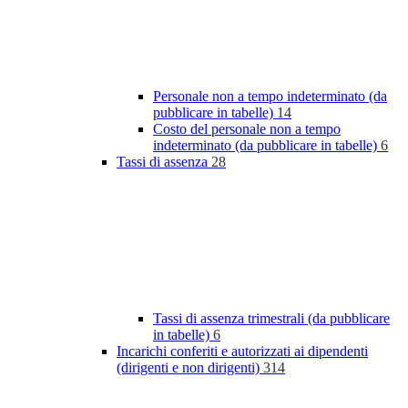
Personale non a tempo indeterminato (da
pubblicare in tabelle)
14
Costo del personale non a tempo
indeterminato (da pubblicare in tabelle)
6
Tassi di assenza
28
Tassi di assenza trimestrali (da pubblicare
in tabelle)
6
Incarichi conferiti e autorizzati ai dipendenti
(dirigenti e non dirigenti)
314