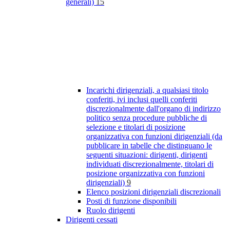
generali)
15
Incarichi dirigenziali, a qualsiasi titolo
conferiti, ivi inclusi quelli conferiti
discrezionalmente dall'organo di indirizzo
politico senza procedure pubbliche di
selezione e titolari di posizione
organizzativa con funzioni dirigenziali (da
pubblicare in tabelle che distinguano le
seguenti situazioni: dirigenti, dirigenti
individuati discrezionalmente, titolari di
posizione organizzativa con funzioni
dirigenziali)
9
Elenco posizioni dirigenziali discrezionali
Posti di funzione disponibili
Ruolo dirigenti
Dirigenti cessati