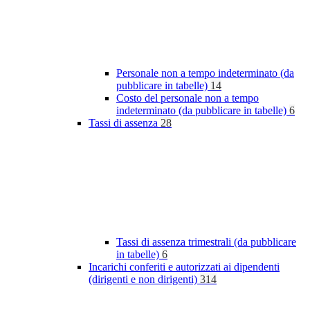
Personale non a tempo indeterminato (da
pubblicare in tabelle)
14
Costo del personale non a tempo
indeterminato (da pubblicare in tabelle)
6
Tassi di assenza
28
Tassi di assenza trimestrali (da pubblicare
in tabelle)
6
Incarichi conferiti e autorizzati ai dipendenti
(dirigenti e non dirigenti)
314