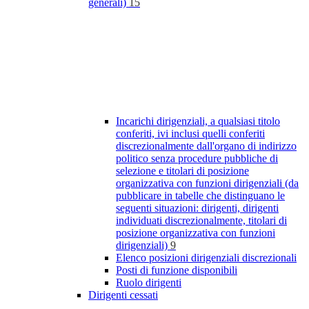
generali)
15
Incarichi dirigenziali, a qualsiasi titolo
conferiti, ivi inclusi quelli conferiti
discrezionalmente dall'organo di indirizzo
politico senza procedure pubbliche di
selezione e titolari di posizione
organizzativa con funzioni dirigenziali (da
pubblicare in tabelle che distinguano le
seguenti situazioni: dirigenti, dirigenti
individuati discrezionalmente, titolari di
posizione organizzativa con funzioni
dirigenziali)
9
Elenco posizioni dirigenziali discrezionali
Posti di funzione disponibili
Ruolo dirigenti
Dirigenti cessati