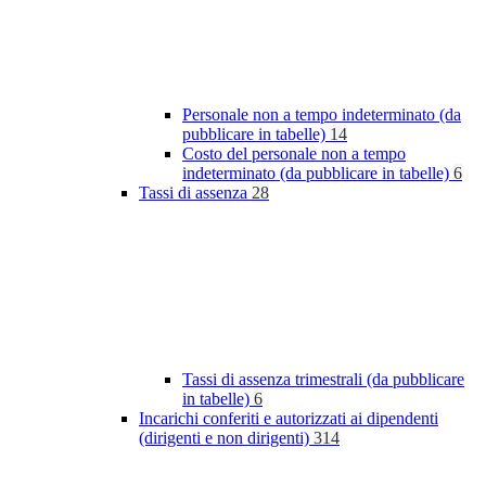
Personale non a tempo indeterminato (da
pubblicare in tabelle)
14
Costo del personale non a tempo
indeterminato (da pubblicare in tabelle)
6
Tassi di assenza
28
Tassi di assenza trimestrali (da pubblicare
in tabelle)
6
Incarichi conferiti e autorizzati ai dipendenti
(dirigenti e non dirigenti)
314