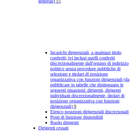
generali)
15
Incarichi dirigenziali, a qualsiasi titolo
conferiti, ivi inclusi quelli conferiti
discrezionalmente dall'organo di indirizzo
politico senza procedure pubbliche di
selezione e titolari di posizione
organizzativa con funzioni dirigenziali (da
pubblicare in tabelle che distinguano le
seguenti situazioni: dirigenti, dirigenti
individuati discrezionalmente, titolari di
posizione organizzativa con funzioni
dirigenziali)
9
Elenco posizioni dirigenziali discrezionali
Posti di funzione disponibili
Ruolo dirigenti
Dirigenti cessati