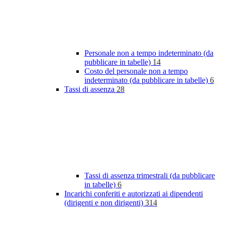
Personale non a tempo indeterminato (da
pubblicare in tabelle)
14
Costo del personale non a tempo
indeterminato (da pubblicare in tabelle)
6
Tassi di assenza
28
Tassi di assenza trimestrali (da pubblicare
in tabelle)
6
Incarichi conferiti e autorizzati ai dipendenti
(dirigenti e non dirigenti)
314