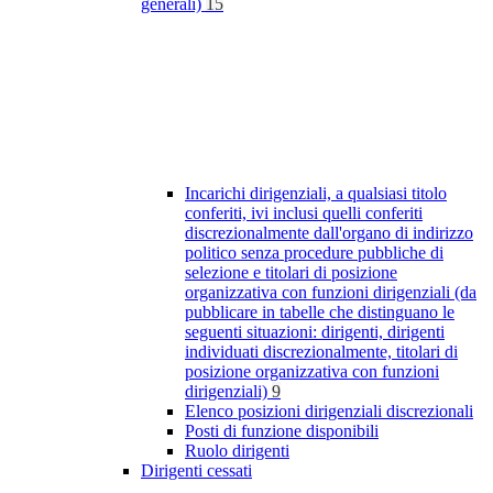
generali)
15
Incarichi dirigenziali, a qualsiasi titolo
conferiti, ivi inclusi quelli conferiti
discrezionalmente dall'organo di indirizzo
politico senza procedure pubbliche di
selezione e titolari di posizione
organizzativa con funzioni dirigenziali (da
pubblicare in tabelle che distinguano le
seguenti situazioni: dirigenti, dirigenti
individuati discrezionalmente, titolari di
posizione organizzativa con funzioni
dirigenziali)
9
Elenco posizioni dirigenziali discrezionali
Posti di funzione disponibili
Ruolo dirigenti
Dirigenti cessati