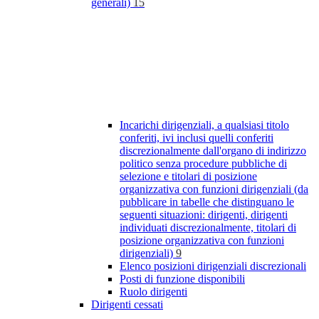
generali)
15
Incarichi dirigenziali, a qualsiasi titolo
conferiti, ivi inclusi quelli conferiti
discrezionalmente dall'organo di indirizzo
politico senza procedure pubbliche di
selezione e titolari di posizione
organizzativa con funzioni dirigenziali (da
pubblicare in tabelle che distinguano le
seguenti situazioni: dirigenti, dirigenti
individuati discrezionalmente, titolari di
posizione organizzativa con funzioni
dirigenziali)
9
Elenco posizioni dirigenziali discrezionali
Posti di funzione disponibili
Ruolo dirigenti
Dirigenti cessati