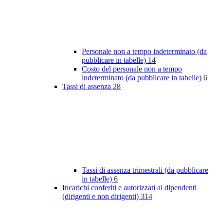
Personale non a tempo indeterminato (da
pubblicare in tabelle)
14
Costo del personale non a tempo
indeterminato (da pubblicare in tabelle)
6
Tassi di assenza
28
Tassi di assenza trimestrali (da pubblicare
in tabelle)
6
Incarichi conferiti e autorizzati ai dipendenti
(dirigenti e non dirigenti)
314