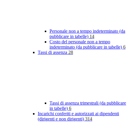
Personale non a tempo indeterminato (da
pubblicare in tabelle)
14
Costo del personale non a tempo
indeterminato (da pubblicare in tabelle)
6
Tassi di assenza
28
Tassi di assenza trimestrali (da pubblicare
in tabelle)
6
Incarichi conferiti e autorizzati ai dipendenti
(dirigenti e non dirigenti)
314