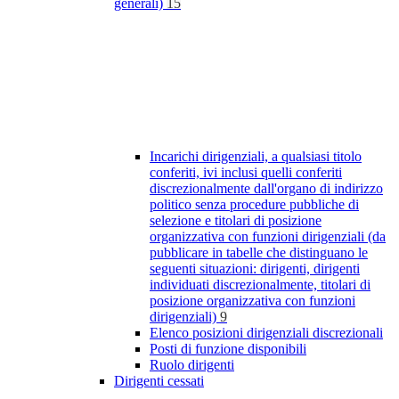
generali)
15
Incarichi dirigenziali, a qualsiasi titolo
conferiti, ivi inclusi quelli conferiti
discrezionalmente dall'organo di indirizzo
politico senza procedure pubbliche di
selezione e titolari di posizione
organizzativa con funzioni dirigenziali (da
pubblicare in tabelle che distinguano le
seguenti situazioni: dirigenti, dirigenti
individuati discrezionalmente, titolari di
posizione organizzativa con funzioni
dirigenziali)
9
Elenco posizioni dirigenziali discrezionali
Posti di funzione disponibili
Ruolo dirigenti
Dirigenti cessati