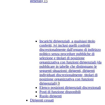
generali)
15
Incarichi dirigenziali, a qualsiasi titolo
conferiti, ivi inclusi quelli conferiti
discrezionalmente dall'organo di indirizzo
politico senza procedure pubbliche di
selezione e titolari di posizione
organizzativa con funzioni dirigenziali (da
pubblicare in tabelle che distinguano le
seguenti situazioni: dirigenti, dirigenti
individuati discrezionalmente, titolari di
posizione organizzativa con funzioni
dirigenziali)
9
Elenco posizioni dirigenziali discrezionali
Posti di funzione disponibili
Ruolo dirigenti
Dirigenti cessati