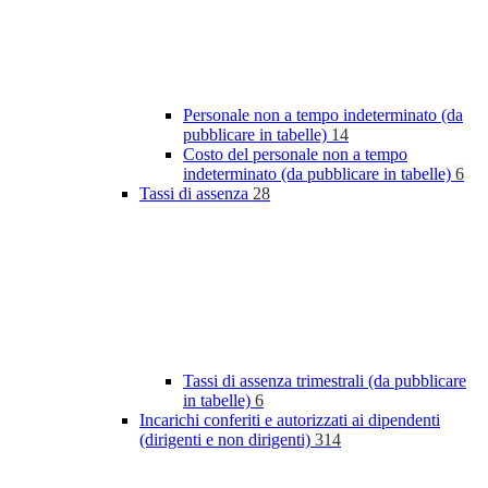
Personale non a tempo indeterminato (da
pubblicare in tabelle)
14
Costo del personale non a tempo
indeterminato (da pubblicare in tabelle)
6
Tassi di assenza
28
Tassi di assenza trimestrali (da pubblicare
in tabelle)
6
Incarichi conferiti e autorizzati ai dipendenti
(dirigenti e non dirigenti)
314