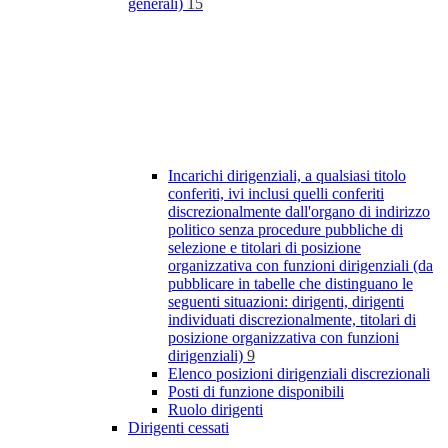
generali)
15
Incarichi dirigenziali, a qualsiasi titolo
conferiti, ivi inclusi quelli conferiti
discrezionalmente dall'organo di indirizzo
politico senza procedure pubbliche di
selezione e titolari di posizione
organizzativa con funzioni dirigenziali (da
pubblicare in tabelle che distinguano le
seguenti situazioni: dirigenti, dirigenti
individuati discrezionalmente, titolari di
posizione organizzativa con funzioni
dirigenziali)
9
Elenco posizioni dirigenziali discrezionali
Posti di funzione disponibili
Ruolo dirigenti
Dirigenti cessati