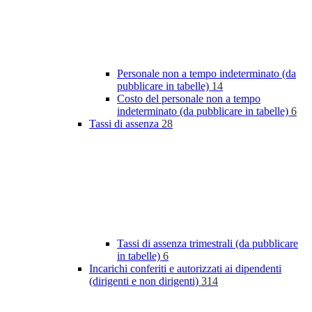
Personale non a tempo indeterminato (da
pubblicare in tabelle)
14
Costo del personale non a tempo
indeterminato (da pubblicare in tabelle)
6
Tassi di assenza
28
Tassi di assenza trimestrali (da pubblicare
in tabelle)
6
Incarichi conferiti e autorizzati ai dipendenti
(dirigenti e non dirigenti)
314